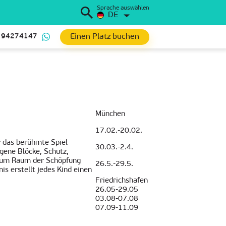
Sprache auswählen
DE
Einen Platz buchen
 94274147
München
17.02.-20.02.
ür das berühmte Spiel
30.03.-2.4.
igene Blöcke, Schutz,
 zum Raum der Schöpfung
26.5.-29.5.
s erstellt jedes Kind einen
Friedrichshafen
26.05-29.05
03.08-07.08
07.09-11.09