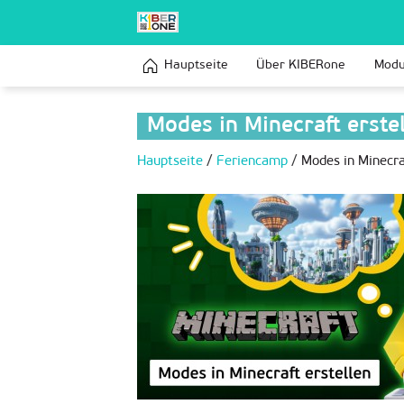
Hauptseite
Über KIBERone
Modu
Modes in Minecraft erste
Hauptseite
/
Feriencamp
/
Modes in Minecraf