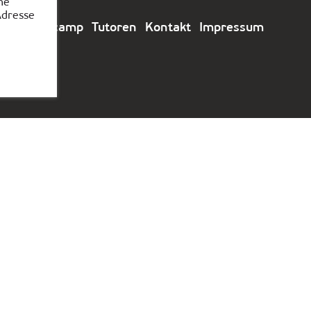
he
Adresse
e
Feriencamp
Tutoren
Kontakt
Impressum
Kontakt:
Working
hours
0511 94274147
hannover@kiber-one.de
Niederlassungen in
Hannover