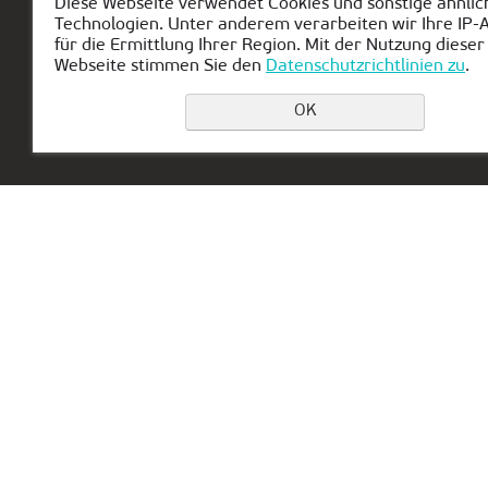
Diese Webseite verwendet Cookies und sonstige ähnlic
Technologien. Unter anderem verarbeiten wir Ihre IP-
Hauptseite
Über KIBERone
Modul
für die Ermittlung Ihrer Region. Mit der Nutzung dieser
Webseite stimmen Sie den
Datenschutzrichtlinien zu
.
OK
Vertretung in den Hannover:
Lägenfeldstrasse 8, 30952 Ronnenberg -
Empelde