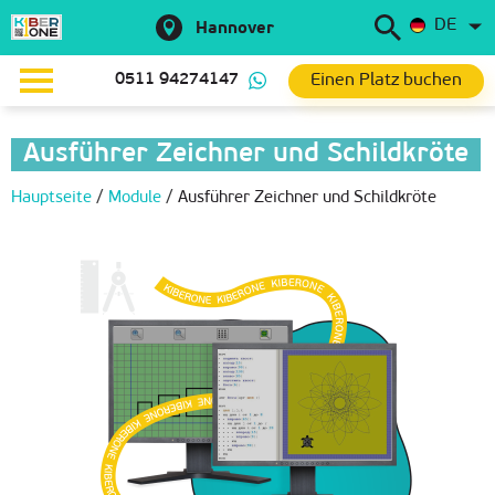
DE
Hannover
Einen Platz buchen
0511 94274147
Ausführer Zeichner und Schildkröte
Hauptseite
/
Module
/
Ausführer Zeichner und Schildkröte