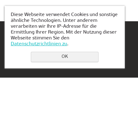
Diese Webseite verwendet Cookies und sonstige
ähnliche Technologien. Unter anderem
verarbeiten wir Ihre IP-Adresse für die
Ermittlung Ihrer Region. Mit der Nutzung dieser
Webseite stimmen Sie den
Datenschutzrichtlinien zu
.
Einen Platz buchen
OK
Privacy Policy
Kontakt:
Vertretung in den
Hannover:
0511 94274147
Lägenfeldstrasse 8, 30952
hannover@kiber-one.de
Ronnenberg - Empelde
Niederlassungen in
Hannover
Working hours