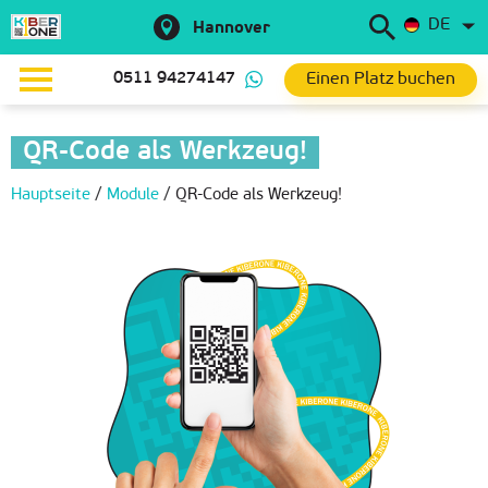
DE
Hannover
Einen Platz buchen
0511 94274147
QR-Code als Werkzeug!
Hauptseite
/
Module
/
QR-Code als Werkzeug!