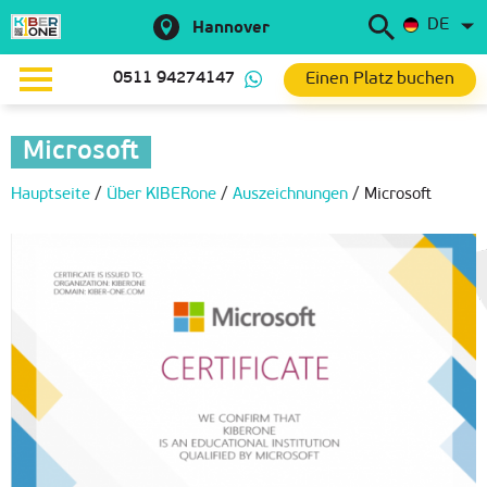
DE
Hannover
Einen Platz buchen
0511 94274147
Microsoft
Hauptseite
/
Über KIBERone
/
Auszeichnungen
/
Microsoft