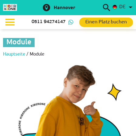
DE
Hannover
Einen Platz buchen
0511 94274147
Module
Hauptseite
/
Module