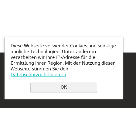
Diese Webseite verwendet Cookies und sonstige
ähnliche Technologien. Unter anderem
verarbeiten wir Ihre IP-Adresse für die
Ermittlung Ihrer Region. Mit der Nutzung dieser
Webseite stimmen Sie den
Datenschutzrichtlinien zu
.
Einen Platz buchen
OK
Privacy Policy
Kontakt:
Vertretung in den
Hannover:
0511 94274147
Lägenfeldstrasse 8, 30952
hannover@kiber-one.de
Ronnenberg - Empelde
Niederlassungen in